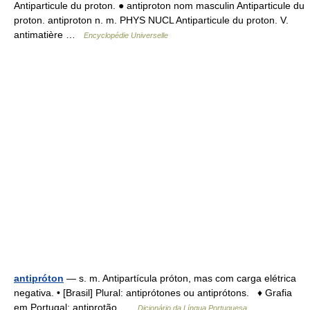
Antiparticule du proton. ● antiproton nom masculin Antiparticule du
proton. antiproton n. m. PHYS NUCL Antiparticule du proton. V.
antimatière …
Encyclopédie Universelle
antipróton
— s. m. Antipartícula próton, mas com carga elétrica
negativa. • [Brasil] Plural: antiprótones ou antiprótons. ♦ Grafia
em Portugal: antiprotão …
Dicionário da Língua Portuguesa