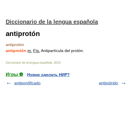
Diccionario de la lengua española
antiprotón
antiprotón
antiprotón
m.
Fís.
Antipartícula del protón.
Diccionario de la lengua española
.
2015
.
Игры ⚽
Нужно сделать НИР?
antipontificado
antipútrido