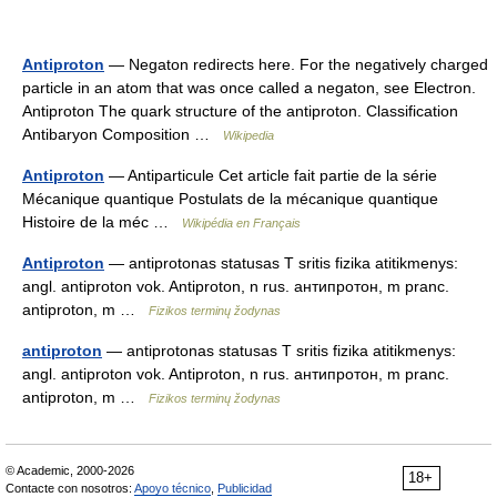
Antiproton
— Negaton redirects here. For the negatively charged
particle in an atom that was once called a negaton, see Electron.
Antiproton The quark structure of the antiproton. Classification
Antibaryon Composition …
Wikipedia
Antiproton
— Antiparticule Cet article fait partie de la série
Mécanique quantique Postulats de la mécanique quantique
Histoire de la méc …
Wikipédia en Français
Antiproton
— antiprotonas statusas T sritis fizika atitikmenys:
angl. antiproton vok. Antiproton, n rus. антипротон, m pranc.
antiproton, m …
Fizikos terminų žodynas
antiproton
— antiprotonas statusas T sritis fizika atitikmenys:
angl. antiproton vok. Antiproton, n rus. антипротон, m pranc.
antiproton, m …
Fizikos terminų žodynas
© Academic, 2000-2026
18+
Contacte con nosotros:
Apoyo técnico
,
Publicidad