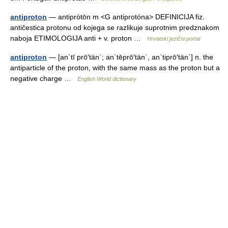
antiproton
— antipròtōn m <G antiprotóna> DEFINICIJA fiz.
antičestica protonu od kojega se razlikuje suprotnim predznakom
naboja ETIMOLOGIJA anti + v. proton …
Hrvatski jezični portal
antiproton
— [an΄tī prō′tän΄; an΄tēprō′tän΄, an΄tiprō′tän΄] n. the
antiparticle of the proton, with the same mass as the proton but a
negative charge …
English World dictionary