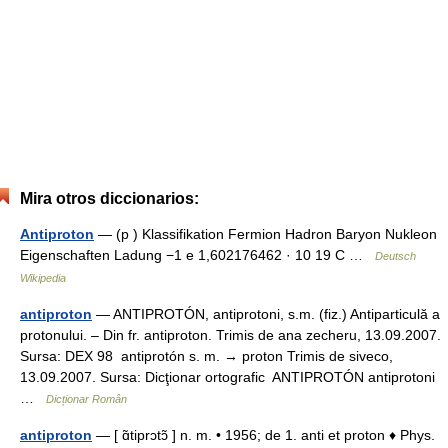
Mira otros diccionarios:
Antiproton
— (p ) Klassifikation Fermion Hadron Baryon Nukleon
Eigenschaften Ladung −1 e 1,602176462 · 10 19 C …
Deutsch
Wikipedia
antiproton
— ANTIPROTÓN, antiprotoni, s.m. (fiz.) Antiparticulă a
protonului. – Din fr. antiproton. Trimis de ana zecheru, 13.09.2007.
Sursa: DEX 98 antiprotón s. m. → proton Trimis de siveco,
13.09.2007. Sursa: Dicţionar ortografic ANTIPROTÓN antiprotoni
…
Dicționar Român
antiproton
— [ ɑ̃tiprɔtɔ̃ ] n. m. • 1956; de 1. anti et proton ♦ Phys.