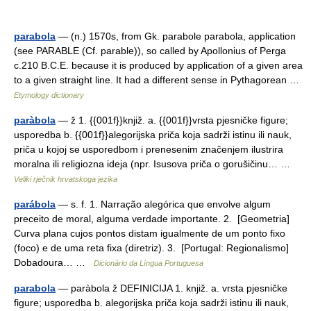
parabola
— (n.) 1570s, from Gk. parabole parabola, application
(see PARABLE (Cf. parable)), so called by Apollonius of Perga
c.210 B.C.E. because it is produced by application of a given area
to a given straight line. It had a different sense in Pythagorean …
Etymology dictionary
paràbola
— ž 1. {{001f}}knjiž. a. {{001f}}vrsta pjesničke figure;
usporedba b. {{001f}}alegorijska priča koja sadrži istinu ili nauk,
priča u kojoj se usporedbom i prenesenim značenjem ilustrira
moralna ili religiozna ideja (npr. Isusova priča o gorušičinu… …
Veliki rječnik hrvatskoga jezika
parábola
— s. f. 1. Narração alegórica que envolve algum
preceito de moral, alguma verdade importante. 2. [Geometria]
Curva plana cujos pontos distam igualmente de um ponto fixo
(foco) e de uma reta fixa (diretriz). 3. [Portugal: Regionalismo]
Dobadoura… …
Dicionário da Língua Portuguesa
parabola
— paràbola ž DEFINICIJA 1. knjiž. a. vrsta pjesničke
figure; usporedba b. alegorijska priča koja sadrži istinu ili nauk,