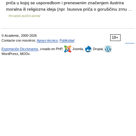
priča u kojoj se usporedbom i prenesenim značenjem ilustrira
moralna ili religiozna ideja (npr. Isusova priča o gorušičinu zrnu …
Hrvatski jezični portal
© Academic, 2000-2026
18+
Contacte con nosotros:
Apoyo técnico
,
Publicidad
Exportación Diccionarios
, creado en PHP,
Joomla,
Drupal,
WordPress, MODx.