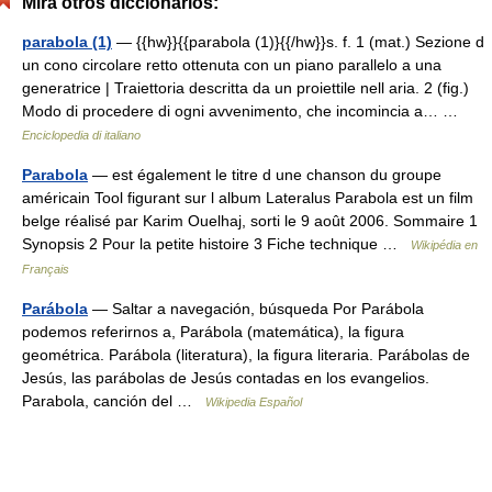
Mira otros diccionarios:
parabola (1)
— {{hw}}{{parabola (1)}{{/hw}}s. f. 1 (mat.) Sezione d
un cono circolare retto ottenuta con un piano parallelo a una
generatrice | Traiettoria descritta da un proiettile nell aria. 2 (fig.)
Modo di procedere di ogni avvenimento, che incomincia a… …
Enciclopedia di italiano
Parabola
— est également le titre d une chanson du groupe
américain Tool figurant sur l album Lateralus Parabola est un film
belge réalisé par Karim Ouelhaj, sorti le 9 août 2006. Sommaire 1
Synopsis 2 Pour la petite histoire 3 Fiche technique …
Wikipédia en
Français
Parábola
— Saltar a navegación, búsqueda Por Parábola
podemos referirnos a, Parábola (matemática), la figura
geométrica. Parábola (literatura), la figura literaria. Parábolas de
Jesús, las parábolas de Jesús contadas en los evangelios.
Parabola, canción del …
Wikipedia Español