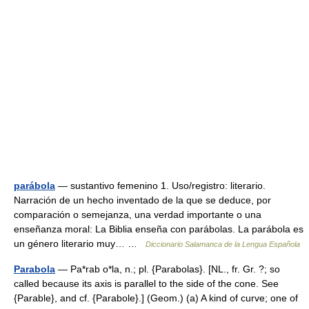
parábola
— sustantivo femenino 1. Uso/registro: literario.
Narración de un hecho inventado de la que se deduce, por
comparación o semejanza, una verdad importante o una
enseñanza moral: La Biblia enseña con parábolas. La parábola es
un género literario muy… …
Diccionario Salamanca de la Lengua Española
Parabola
— Pa*rab o*la, n.; pl. {Parabolas}. [NL., fr. Gr. ?; so
called because its axis is parallel to the side of the cone. See
{Parable}, and cf. {Parabole}.] (Geom.) (a) A kind of curve; one of