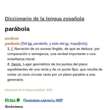
Diccionario de la lengua española
parábola
parábola
parábola
(Del
lat.
parabŏla,
y este del
gr.
παραβολή).
1.
f.
Narración de un suceso fingido, de que se deduce, por
comparación o semejanza, una verdad importante o una
enseñanza moral.
2.
Geom.
Lugar geométrico de los puntos del plano
equidistantes de una recta y de un punto fijos, que resulta de
cortar un cono circular recto por un plano paralelo a una
generatriz.
Diccionario de la lengua española
.
2015
.
Игры ⚽
Поможем сделать НИР
Sinónimos
: