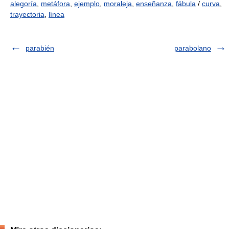
alegoría
,
metáfora
,
ejemplo
,
moraleja
,
enseñanza
,
fábula
/
curva
,
trayectoria
,
línea
parabién
parabolano