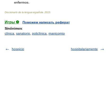
enfermos.
Diccionario de la lengua española
.
2015
.
Игры ⚽
Поможем написать реферат
Sinónimos
:
clínica
,
sanatorio
,
policlínica
,
manicomio
hospicio
hospitalariamente