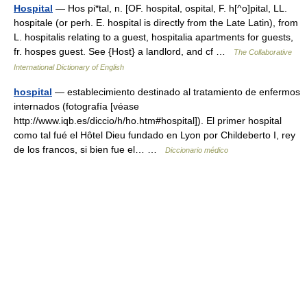
Hospital
— Hos pi*tal, n. [OF. hospital, ospital, F. h[^o]pital, LL.
hospitale (or perh. E. hospital is directly from the Late Latin), from
L. hospitalis relating to a guest, hospitalia apartments for guests,
fr. hospes guest. See {Host} a landlord, and cf …
The Collaborative
International Dictionary of English
hospital
— establecimiento destinado al tratamiento de enfermos
internados (fotografía [véase
http://www.iqb.es/diccio/h/ho.htm#hospital]). El primer hospital
como tal fué el Hôtel Dieu fundado en Lyon por Childeberto I, rey
de los francos, si bien fue el… …
Diccionario médico