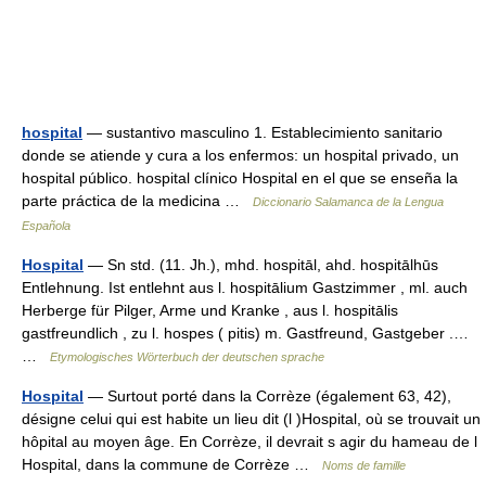
hospital
— sustantivo masculino 1. Establecimiento sanitario
donde se atiende y cura a los enfermos: un hospital privado, un
hospital público. hospital clínico Hospital en el que se enseña la
parte práctica de la medicina …
Diccionario Salamanca de la Lengua
Española
Hospital
— Sn std. (11. Jh.), mhd. hospitāl, ahd. hospitālhūs
Entlehnung. Ist entlehnt aus l. hospitālium Gastzimmer , ml. auch
Herberge für Pilger, Arme und Kranke , aus l. hospitālis
gastfreundlich , zu l. hospes ( pitis) m. Gastfreund, Gastgeber .…
…
Etymologisches Wörterbuch der deutschen sprache
Hospital
— Surtout porté dans la Corrèze (également 63, 42),
désigne celui qui est habite un lieu dit (l )Hospital, où se trouvait un
hôpital au moyen âge. En Corrèze, il devrait s agir du hameau de l
Hospital, dans la commune de Corrèze …
Noms de famille