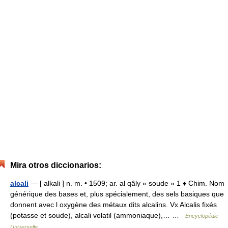
Mira otros diccionarios:
alcali
— [ alkali ] n. m. • 1509; ar. al qâly « soude » 1 ♦ Chim. Nom
générique des bases et, plus spécialement, des sels basiques que
donnent avec l oxygène des métaux dits alcalins. Vx Alcalis fixés
(potasse et soude), alcali volatil (ammoniaque),… …
Encyclopédie
Universelle