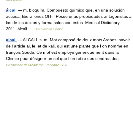
álcali
— m. bioquím. Compuesto químico que, en una solución
acuosa, libera iones OH–. Posee unas propiedades antagonistas a
las de los ácidos y forma sales con éstos. Medical Dictionary.
2011. álcali …
Diccionario médico
alcali
— ALCALI. s. m. Mot composé de deux mots Arabes, savoir
de l article al, le, et de kali, qui est une plante que l on nomme en
françois Soude. Ce mot est employé génériquement dans la
Chimie pour désigner un sel que l on retire des cendres des… …
Dictionnaire de l'Académie Française 1798