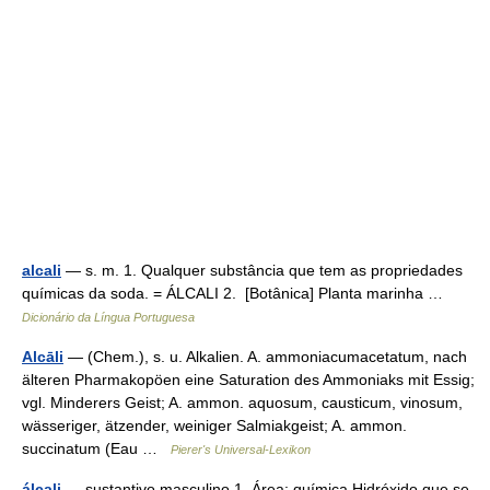
alcali
— s. m. 1. Qualquer substância que tem as propriedades
químicas da soda. = ÁLCALI 2. [Botânica] Planta marinha …
Dicionário da Língua Portuguesa
Alcāli
— (Chem.), s. u. Alkalien. A. ammoniacumacetatum, nach
älteren Pharmakopöen eine Saturation des Ammoniaks mit Essig;
vgl. Minderers Geist; A. ammon. aquosum, causticum, vinosum,
wässeriger, ätzender, weiniger Salmiakgeist; A. ammon.
succinatum (Eau …
Pierer's Universal-Lexikon
álcali
— sustantivo masculino 1. Área: química Hidróxido que se