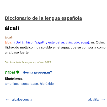
Diccionario de la lengua española
álcali
álcali
álcali
(Del
ár.
hisp.
*alqalí,
y este del
ár.
clás.
qily
, sosa).
m.
Quím.
Hidróxido metálico muy soluble en el agua, que se comporta como
una base fuerte.
Diccionario de la lengua española
.
2015
.
Игры ⚽
Нужна курсовая?
Sinónimos
:
amoniaco
,
sosa
,
base
,
hidróxido
alcalescencia
alcalifa