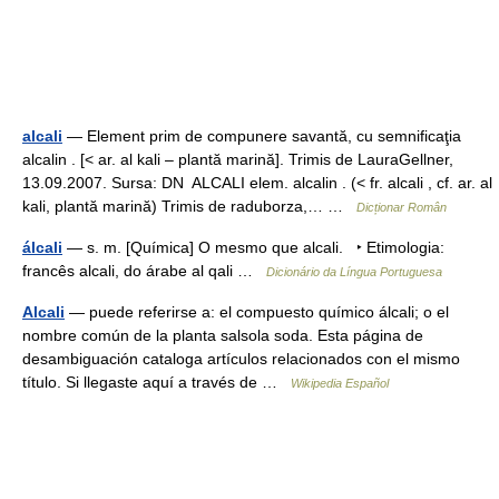
alcali
— Element prim de compunere savantă, cu semnificaţia
alcalin . [< ar. al kali – plantă marină]. Trimis de LauraGellner,
13.09.2007. Sursa: DN ALCALI elem. alcalin . (< fr. alcali , cf. ar. al
kali, plantă marină) Trimis de raduborza,… …
Dicționar Român
álcali
— s. m. [Química] O mesmo que alcali. ‣ Etimologia:
francês alcali, do árabe al qali …
Dicionário da Língua Portuguesa
Alcali
— puede referirse a: el compuesto químico álcali; o el
nombre común de la planta salsola soda. Esta página de
desambiguación cataloga artículos relacionados con el mismo
título. Si llegaste aquí a través de …
Wikipedia Español