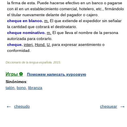
la firma de esta. Puede hacerse efectivo en un banco o pagarse
con él en un establecimiento comercial, hotelero, etc., firmándolo
el titular nuevamente delante del pagador o cajero.
cheque
en blanco.
m.
El que extiende el expedidor sin señalar
la cantidad que cobrará el destinatario.
cheque
nominativo.
m.
El que lleva el nombre de la persona
autorizada para cobrarlo.
cheque.
interj.
Hond.
U.
para expresar asentimiento o
conformidad.
Diccionario de la lengua española
.
2015
.
Игры ⚽
Поможем написать курсовую
Sinónimos
:
talón
,
bono
,
libranza
chepudo
chequear