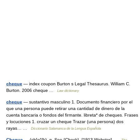
cheque
— index coupon Burton s Legal Thesaurus. William C.
Burton. 2006 cheque …
Law dictionary
cheque
— sustantivo masculino 1. Documento financiero por el
que una persona puede retirar una cantidad de dinero de la
cuenta bancaria o fondos del firmante. libreta* de cheques. Frases
y locuciones 1. cruzar un cheque Trazar (una persona) dos
rayas… …
Diccionario Salamanca de la Lengua Española
Cheque
— (ch[e^]k), n. See {Check}. [1913 Webster] …