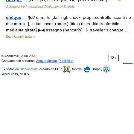
The
Collaborative International Dictionary of English
chèque
— /ʃɛk/ s.m., fr. [dall ingl. check, propr. controllo, scontrino
di controllo ], in ital. invar. (banc.) [titolo di credito trasferibile
mediante girata] ▶◀ assegno (bancario). ⇓ traveller s cheque …
Enciclopedia Italiana
© Academic, 2000-2026
18+
Contacte con nosotros:
Apoyo técnico
,
Publicidad
Exportación Diccionarios
, creado en PHP,
Joomla,
Drupal,
WordPress, MODx.