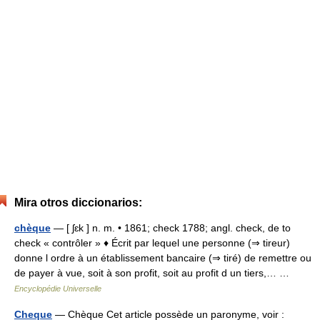
Mira otros diccionarios:
chèque
— [ ʃɛk ] n. m. • 1861; check 1788; angl. check, de to
check « contrôler » ♦ Écrit par lequel une personne (⇒ tireur)
donne l ordre à un établissement bancaire (⇒ tiré) de remettre ou
de payer à vue, soit à son profit, soit au profit d un tiers,… …
Encyclopédie Universelle
Cheque
— Chèque Cet article possède un paronyme, voir :