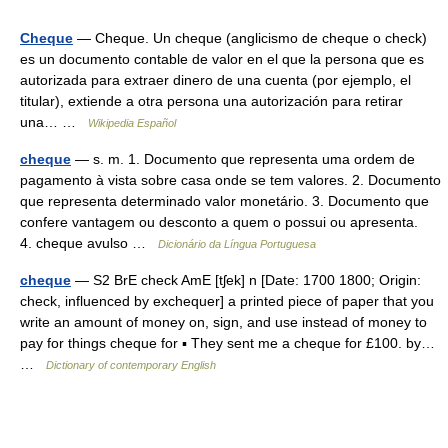
Cheque
— Cheque. Un cheque (anglicismo de cheque o check)
es un documento contable de valor en el que la persona que es
autorizada para extraer dinero de una cuenta (por ejemplo, el
titular), extiende a otra persona una autorización para retirar
una… …
Wikipedia Español
cheque
— s. m. 1. Documento que representa uma ordem de
pagamento à vista sobre casa onde se tem valores. 2. Documento
que representa determinado valor monetário. 3. Documento que
confere vantagem ou desconto a quem o possui ou apresenta.
4. cheque avulso …
Dicionário da Língua Portuguesa
cheque
— S2 BrE check AmE [tʃek] n [Date: 1700 1800; Origin:
check, influenced by exchequer] a printed piece of paper that you
write an amount of money on, sign, and use instead of money to
pay for things cheque for ▪ They sent me a cheque for £100. by…
…
Dictionary of contemporary English