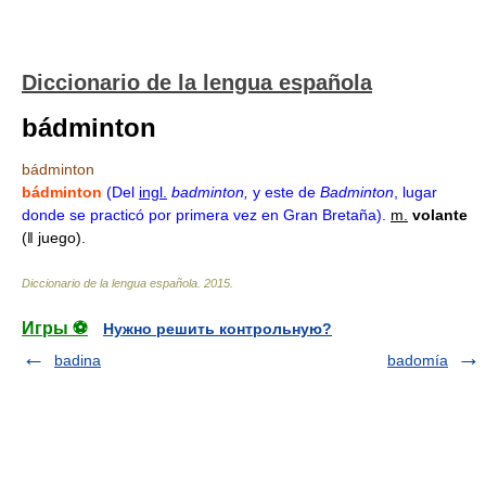
Diccionario de la lengua española
bádminton
bádminton
bádminton
(Del
ingl.
badminton,
y este de
Badminton
, lugar
donde se practicó por primera vez en Gran Bretaña).
m.
volante
(ǁ juego).
Diccionario de la lengua española
.
2015
.
Игры ⚽
Нужно решить контрольную?
badina
badomía