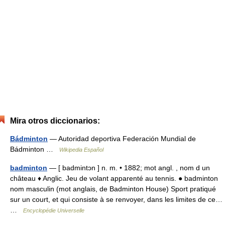
Mira otros diccionarios:
Bádminton
— Autoridad deportiva Federación Mundial de
Bádminton …
Wikipedia Español
badminton
— [ badmintɔn ] n. m. • 1882; mot angl. , nom d un
château ♦ Anglic. Jeu de volant apparenté au tennis. ● badminton
nom masculin (mot anglais, de Badminton House) Sport pratiqué
sur un court, et qui consiste à se renvoyer, dans les limites de ce…
…
Encyclopédie Universelle