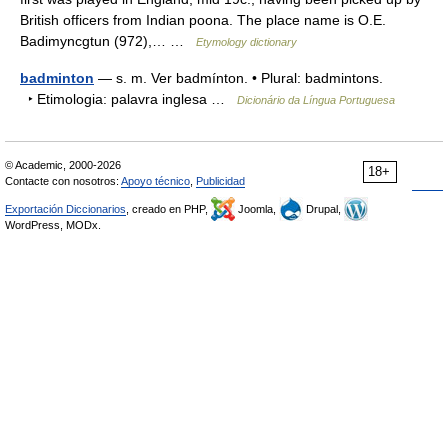
British officers from Indian poona. The place name is O.E.
Badimyncgtun (972),… …
Etymology dictionary
badminton
— s. m. Ver badmínton. • Plural: badmintons.
‣ Etimologia: palavra inglesa …
Dicionário da Língua Portuguesa
© Academic, 2000-2026
18+
Contacte con nosotros:
Apoyo técnico
,
Publicidad
Exportación Diccionarios
, creado en PHP,
Joomla,
Drupal,
WordPress, MODx.