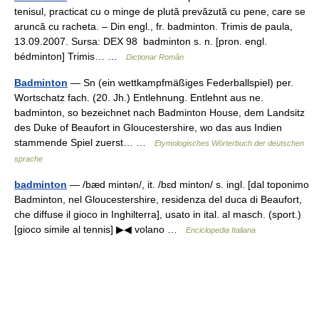
tenisul, practicat cu o minge de plută prevăzută cu pene, care se
aruncă cu racheta. – Din engl., fr. badminton. Trimis de paula,
13.09.2007. Sursa: DEX 98 badminton s. n. [pron. engl.
bédminton] Trimis… …
Dicționar Român
Badminton
— Sn (ein wettkampfmäßiges Federballspiel) per.
Wortschatz fach. (20. Jh.) Entlehnung. Entlehnt aus ne.
badminton, so bezeichnet nach Badminton House, dem Landsitz
des Duke of Beaufort in Gloucestershire, wo das aus Indien
stammende Spiel zuerst… …
Etymologisches Wörterbuch der deutschen
sprache
badminton
— /bæd mintən/, it. /bɛd minton/ s. ingl. [dal toponimo
Badminton, nel Gloucestershire, residenza del duca di Beaufort,
che diffuse il gioco in Inghilterra], usato in ital. al masch. (sport.)
[gioco simile al tennis] ▶◀ volano …
Enciclopedia Italiana