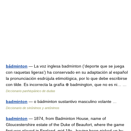
bádminton
— La voz inglesa badminton (‘deporte que se juega
con raquetas ligeras’) ha conservado en su adaptación al español
la pronunciación esdrújula etimológica, por lo que debe escribirse
con tilde. Es incorrecta la grafía ⊕ badmington, que no es ni… …
Diccionario panhispánico de dudas
badminton
— o bádminton sustantivo masculino volante …
Diccionario de sinónimos y antónimos
badminton
— 1874, from Badminton House, name of
Gloucestershire estate of the Duke of Beaufort, where the game
first was played in England, mid 19c., having been picked up by