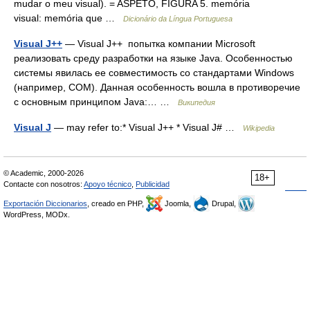
mudar o meu visual). = ASPETO, FIGURA 5. memória
visual: memória que …
Dicionário da Língua Portuguesa
Visual J++
— Visual J++ попытка компании Microsoft
реализовать среду разработки на языке Java. Особенностью
системы явилась ее совместимость со стандартами Windows
(например, COM). Данная особенность вошла в противоречие
с основным принципом Java:… …
Википедия
Visual J
— may refer to:* Visual J++ * Visual J# …
Wikipedia
© Academic, 2000-2026
18+
Contacte con nosotros:
Apoyo técnico
,
Publicidad
Exportación Diccionarios
, creado en PHP,
Joomla,
Drupal,
WordPress, MODx.