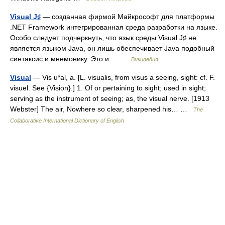
Visual J♯
— созданная фирмой Майкрософт для платформы
.NET Framework интегрированная среда разработки на языке.
Особо следует подчеркнуть, что язык среды Visual J♯ не
является языком Java, он лишь обеспечивает Java подобный
синтаксис и мнемонику. Это и… …
Википедия
Visual
— Vis u*al, a. [L. visualis, from visus a seeing, sight: cf. F.
visuel. See {Vision}.] 1. Of or pertaining to sight; used in sight;
serving as the instrument of seeing; as, the visual nerve. [1913
Webster] The air, Nowhere so clear, sharpened his… …
The
Collaborative International Dictionary of English