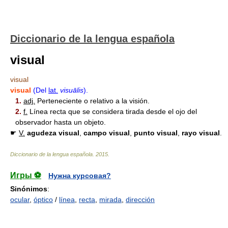
Diccionario de la lengua española
visual
visual
visual
(Del
lat.
visuālis
).
1.
adj.
Perteneciente o relativo a la visión.
2.
f.
Línea recta que se considera tirada desde el ojo del
observador hasta un objeto.
☛
V.
agudeza
visual
,
campo
visual
,
punto
visual
,
rayo
visual
.
Diccionario de la lengua española
.
2015
.
Игры ⚽
Нужна курсовая?
Sinónimos
:
ocular
,
óptico
/
línea
,
recta
,
mirada
,
dirección