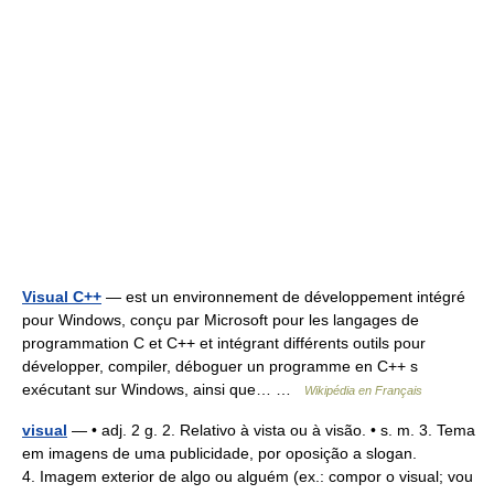
Visual C++
— est un environnement de développement intégré
pour Windows, conçu par Microsoft pour les langages de
programmation C et C++ et intégrant différents outils pour
développer, compiler, déboguer un programme en C++ s
exécutant sur Windows, ainsi que… …
Wikipédia en Français
visual
— • adj. 2 g. 2. Relativo à vista ou à visão. • s. m. 3. Tema
em imagens de uma publicidade, por oposição a slogan.
4. Imagem exterior de algo ou alguém (ex.: compor o visual; vou