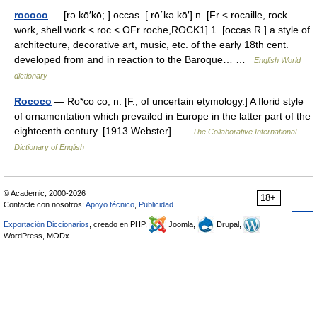
rococo
— [rə kō′kō; ] occas. [ rō΄kə kō′] n. [Fr < rocaille, rock
work, shell work < roc < OFr roche,ROCK1] 1. [occas.R ] a style of
architecture, decorative art, music, etc. of the early 18th cent.
developed from and in reaction to the Baroque… …
English World
dictionary
Rococo
— Ro*co co, n. [F.; of uncertain etymology.] A florid style
of ornamentation which prevailed in Europe in the latter part of the
eighteenth century. [1913 Webster] …
The Collaborative International
Dictionary of English
© Academic, 2000-2026
18+
Contacte con nosotros:
Apoyo técnico
,
Publicidad
Exportación Diccionarios
, creado en PHP,
Joomla,
Drupal,
WordPress, MODx.