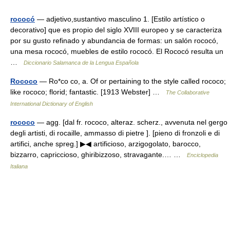
rococó
— adjetivo,sustantivo masculino 1. [Estilo artístico o
decorativo] que es propio del siglo XVIII europeo y se caracteriza
por su gusto refinado y abundancia de formas: un salón rococó,
una mesa rococó, muebles de estilo rococó. El Rococó resulta un
…
Diccionario Salamanca de la Lengua Española
Rococo
— Ro*co co, a. Of or pertaining to the style called rococo;
like rococo; florid; fantastic. [1913 Webster] …
The Collaborative
International Dictionary of English
rococo
— agg. [dal fr. rococo, alteraz. scherz., avvenuta nel gergo
degli artisti, di rocaille, ammasso di pietre ]. [pieno di fronzoli e di
artifici, anche spreg.] ▶◀ artificioso, arzigogolato, barocco,
bizzarro, capriccioso, ghiribizzoso, stravagante.… …
Enciclopedia
Italiana