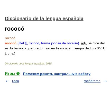
Diccionario de la lengua española
rococó
rococó
rococó
(Del
fr.
rococo
, forma jocosa de
rocaille
).
adj.
Se dice del
estilo barroco que predominó en Francia en tiempo de Luis XV.
U.
t.
c.
s.
)
Diccionario de la lengua española
.
2015
.
Игры ⚽
Поможем решить контрольную работу
roco
rocódromo