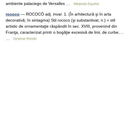
ambiente palaciego de Versalles …
Wikipedia Español
rococo
— ROCOCÓ adj. invar. 1. (În arhitectură şi în arta
decorativă; în sintagma) Stil rococo (şi substantivat, n.) = stil
artistic de ornamentaţie răspândit în sec. XVIII, provenind din
Franţa, caracterizat printr o bogăţie excesivă de linii, de curbe,…
…
Dicționar Român