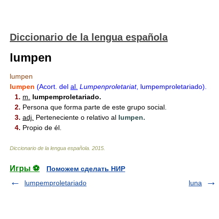
Diccionario de la lengua española
lumpen
lumpen
lumpen
(Acort. del
al.
Lumpenproletariat
, lumpemproletariado).
1.
m.
lumpemproletariado.
2.
Persona que forma parte de este grupo social.
3.
adj.
Perteneciente o relativo al
lumpen.
4.
Propio de él.
Diccionario de la lengua española
.
2015
.
Игры ⚽
Поможем сделать НИР
lumpemproletariado
luna