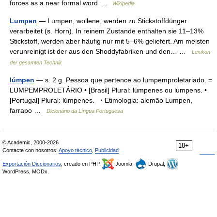
forces as a near formal word …
Wikipedia
Lumpen
— Lumpen, wollene, werden zu Stickstoffdünger
verarbeitet (s. Horn). In reinem Zustande enthalten sie 11–13%
Stickstoff, werden aber häufig nur mit 5–6% geliefert. Am meisten
verunreinigt ist der aus den Shoddyfabriken und den… …
Lexikon
der gesamten Technik
lúmpen
— s. 2 g. Pessoa que pertence ao lumpemproletariado. =
LUMPEMPROLETÁRIO • [Brasil] Plural: lúmpenes ou lumpens. •
[Portugal] Plural: lúmpenes. ‣ Etimologia: alemão Lumpen,
farrapo …
Dicionário da Língua Portuguesa
© Academic, 2000-2026
18+
Contacte con nosotros:
Apoyo técnico
,
Publicidad
Exportación Diccionarios
, creado en PHP,
Joomla,
Drupal,
WordPress, MODx.