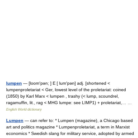
lumpen
— [loom′pən; ] E [ lum′pən] adj. [shortened <
lumpenproletariat < Ger, lowest level of the proletariat: coined
(1850) by Karl Marx < lumpen , trashy (< lump, scoundrel,
ragamuffin, lit., rag < MHG lumpe: see LIMP1) + proletariat,… …
English World dictionary
Lumpen
— can refer to: * Lumpen (magazine), a Chicago based
art and politics magazine * Lumpenproletariat, a term in Marxist
economics * Swedish slang for military service, adopted by armed