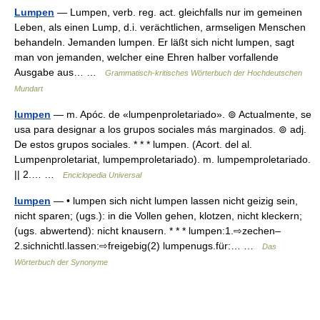
Lumpen
— Lumpen, verb. reg. act. gleichfalls nur im gemeinen
Leben, als einen Lump, d.i. verächtlichen, armseligen Menschen
behandeln. Jemanden lumpen. Er läßt sich nicht lumpen, sagt
man von jemanden, welcher eine Ehren halber vorfallende
Ausgabe aus… …
Grammatisch-kritisches Wörterbuch der Hochdeutschen
Mundart
lumpen
— m. Apóc. de «lumpenproletariado». ⊚ Actualmente, se
usa para designar a los grupos sociales más marginados. ⊚ adj.
De estos grupos sociales. * * * lumpen. (Acort. del al.
Lumpenproletariat, lumpemproletariado). m. lumpemproletariado.
|| 2.… …
Enciclopedia Universal
lumpen
— • lumpen sich nicht lumpen lassen nicht geizig sein,
nicht sparen; (ugs.): in die Vollen gehen, klotzen, nicht kleckern;
(ugs. abwertend): nicht knausern. * * * lumpen:1.⇨zechen–
2.sichnichtl.lassen:⇨freigebig(2) lumpenugs.für:… …
Das
Wörterbuch der Synonyme