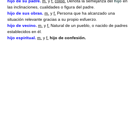
hijo
de su padre.
m.
y
f.
coloq.
Denota la semejanza del
hijo
en
las inclinaciones, cualidades o figura del padre.
hijo
de sus obras.
m.
y
f.
Persona que ha alcanzado una
situación relevante gracias a su propio esfuerzo.
hijo
de vecino.
m.
y
f.
Natural de un pueblo, o nacido de padres
establecidos en él.
hijo
espiritual.
m.
y
f.
hijo de confesión.