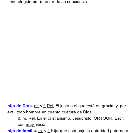
tiene elegido por director de su conciencia.
hijo
de Dios.
m.
y
f.
Rel.
El justo o el que está en gracia, y, por
ext.
, todo hombre en cuanto criatura de Dios.
2.
m.
Rel.
En el cristianismo, Jesucristo. ORTOGR. Escr.
con
may.
inicial.
hijo
de familia.
m.
y
f.
hijo
que está bajo la autoridad paterna o