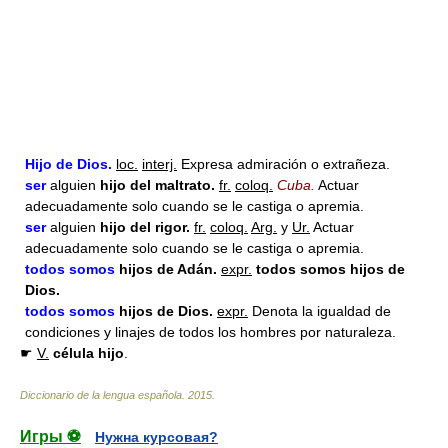
Hijo de Dios.
loc.
interj.
Expresa admiración o extrañeza.
ser
alguien
hijo
del maltrato.
fr.
coloq.
Cuba.
Actuar
adecuadamente solo cuando se le castiga o apremia.
ser
alguien
hijo
del rigor.
fr.
coloq.
Arg.
y
Ur.
Actuar
adecuadamente solo cuando se le castiga o apremia.
todos somos
hijo
s de Adán.
expr.
todos somos hijos de
Dios.
todos somos
hijo
s de Dios.
expr.
Denota la igualdad de
condiciones y linajes de todos los hombres por naturaleza.
☛
V.
célula
hijo
.
Diccionario de la lengua española
.
2015
.
Игры ⚽
Нужна курсовая?