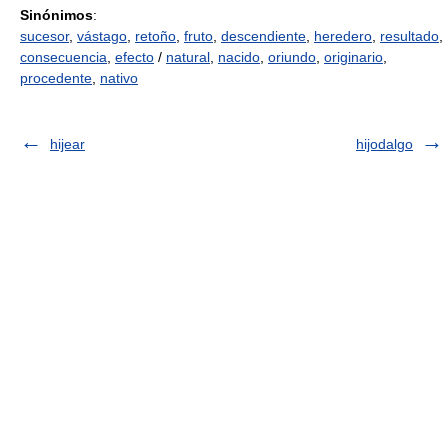
Sinónimos
:
sucesor
,
vástago
,
retoño
,
fruto
,
descendiente
,
heredero
,
resultado
,
consecuencia
,
efecto
/
natural
,
nacido
,
oriundo
,
originario
,
procedente
,
nativo
hijear
hijodalgo