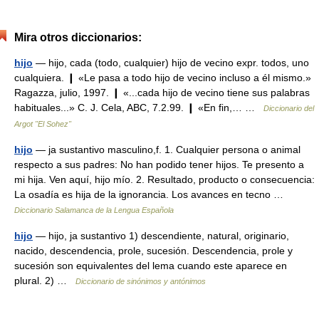
Mira otros diccionarios:
hijo
— hijo, cada (todo, cualquier) hijo de vecino expr. todos, uno
cualquiera. ❙ «Le pasa a todo hijo de vecino incluso a él mismo.»
Ragazza, julio, 1997. ❙ «...cada hijo de vecino tiene sus palabras
habituales...» C. J. Cela, ABC, 7.2.99. ❙ «En fin,… …
Diccionario del
Argot "El Sohez"
hijo
— ja sustantivo masculino,f. 1. Cualquier persona o animal
respecto a sus padres: No han podido tener hijos. Te presento a
mi hija. Ven aquí, hijo mío. 2. Resultado, producto o consecuencia:
La osadía es hija de la ignorancia. Los avances en tecno …
Diccionario Salamanca de la Lengua Española
hijo
— hijo, ja sustantivo 1) descendiente, natural, originario,
nacido, descendencia, prole, sucesión. Descendencia, prole y
sucesión son equivalentes del lema cuando este aparece en
plural. 2) …
Diccionario de sinónimos y antónimos