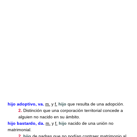
hijo
adoptivo, va.
m.
y
f.
hijo
que resulta de una adopción.
2.
Distinción que una corporación territorial concede a
alguien no nacido en su ámbito.
hijo
bastardo, da.
m.
y
f.
hijo
nacido de una unión no
matrimonial.
2.
hijo
de padres que no podían contraer matrimonio al