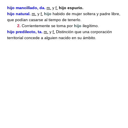
hijo
mancillado, da.
m.
y
f.
hijo espurio.
hijo
natural.
m.
y
f.
hijo
habido de mujer soltera y padre libre,
que podían casarse al tiempo de tenerlo.
2.
Corrientemente se toma por
hijo
ilegítimo.
hijo
predilecto, ta.
m.
y
f.
Distinción que una corporación
territorial concede a alguien nacido en su ámbito.