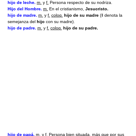
hijo
de leche.
m.
y
f.
Persona respecto de su nodriza.
Hijo del Hombre.
m.
En el cristianismo,
Jesucristo.
hijo
de madre.
m.
y
f.
coloq.
hijo de su madre
(ǁ denota la
semejanza del
hijo
con su madre).
hijo
de padre.
m.
y
f.
coloq.
hijo de su padre.
hijo
de papá.
m.
y
f.
Persona bien situada, más que por sus