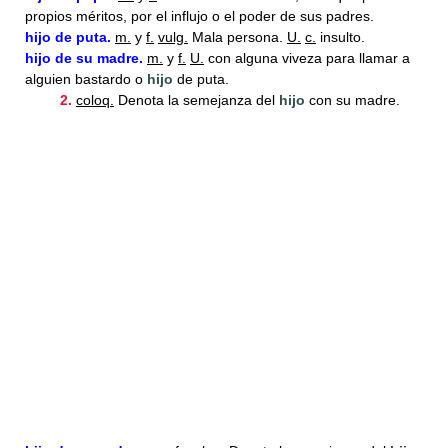
propios méritos, por el influjo o el poder de sus padres.
hijo
de puta.
m.
y
f.
vulg.
Mala persona.
U.
c.
insulto.
hijo
de su madre.
m.
y
f.
U.
con alguna viveza para llamar a
alguien bastardo o
hijo
de puta.
2.
coloq.
Denota la semejanza del
hijo
con su madre.