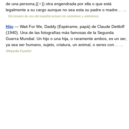
de una persona,{{♀}} otra engendrada por ella o que está
legalmente a su cargo aunque no sea esta su padre o madre… …
Diccionario de uso del español actual con sinónimos y antónimos
Hijo
— Wait For Me, Daddy (Espérame, papá) de Claude Dettloff
(1940). Una de las fotografías más famosas de la Segunda
Guerra Mundial. Un hijo o una hija, o raramente ambos, es un ser,
ya sea ser humano, sujeto, criatura, un animal, o seres con… …
Wikipedia Español