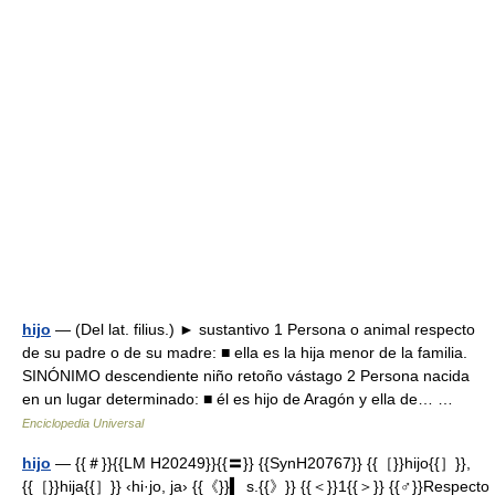
hijo
— (Del lat. filius.) ► sustantivo 1 Persona o animal respecto
de su padre o de su madre: ■ ella es la hija menor de la familia.
SINÓNIMO descendiente niño retoño vástago 2 Persona nacida
en un lugar determinado: ■ él es hijo de Aragón y ella de… …
Enciclopedia Universal
hijo
— {{＃}}{{LM H20249}}{{〓}} {{SynH20767}} {{［}}hijo{{］}},
{{［}}hija{{］}} ‹hi·jo, ja› {{《}}▍ s.{{》}} {{＜}}1{{＞}} {{♂}}Respecto