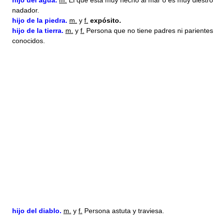
hijo del agua.
m.
El que está muy hecho al mar o es muy diestro
nadador.
hijo
de la piedra.
m.
y
f.
expósito.
hijo
de la tierra.
m.
y
f.
Persona que no tiene padres ni parientes
conocidos.
hijo
del diablo.
m.
y
f.
Persona astuta y traviesa.