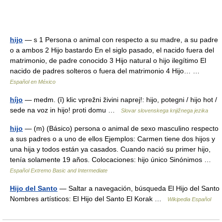
hijo
— s 1 Persona o animal con respecto a su madre, a su padre
o a ambos 2 Hijo bastardo En el siglo pasado, el nacido fuera del
matrimonio, de padre conocido 3 Hijo natural o hijo ilegítimo El
nacido de padres solteros o fuera del matrimonio 4 Hijo… …
Español en México
híjo
— medm. (ȋ) klic vprežni živini naprej!: hijo, potegni / hijo hot /
sede na voz in hijo! proti domu …
Slovar slovenskega knjižnega jezika
hijo
— (m) (Básico) persona o animal de sexo masculino respecto
a sus padres o a uno de ellos Ejemplos: Carmen tiene dos hijos y
una hija y todos están ya casados. Cuando nació su primer hijo,
tenía solamente 19 años. Colocaciones: hijo único Sinónimos …
Español Extremo Basic and Intermediate
Hijo del Santo
— Saltar a navegación, búsqueda El Hijo del Santo
Nombres artísticos: El Hijo del Santo El Korak …
Wikipedia Español