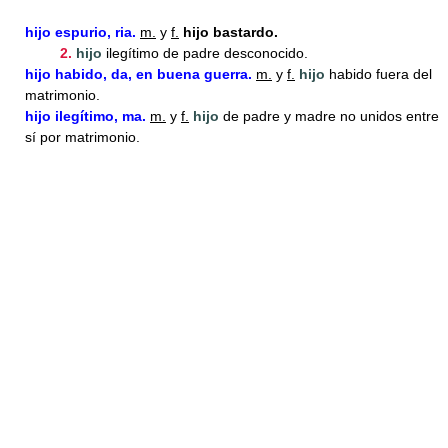
hijo
espurio, ria.
m.
y
f.
hijo bastardo.
2.
hijo
ilegítimo de padre desconocido.
hijo
habido, da, en buena guerra.
m.
y
f.
hijo
habido fuera del
matrimonio.
hijo
ilegítimo, ma.
m.
y
f.
hijo
de padre y madre no unidos entre
sí por matrimonio.