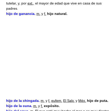
tutelar, y, por
ext.
, el mayor de edad que vive en casa de sus
padres.
hijo
de ganancia.
m.
y
f.
hijo natural.
hijo
de la chingada.
m.
y
f.
eufem.
El Salv.
y
Méx.
hijo de puta.
hijo
de la cuna.
m.
y
f.
expósito.