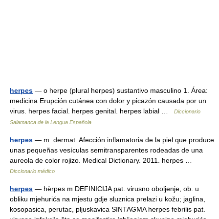
herpes
— o herpe (plural herpes) sustantivo masculino 1. Área:
medicina Erupción cutánea con dolor y picazón causada por un
virus. herpes facial. herpes genital. herpes labial …
Diccionario
Salamanca de la Lengua Española
herpes
— m. dermat. Afección inflamatoria de la piel que produce
unas pequeñas vesículas semitransparentes rodeadas de una
aureola de color rojizo. Medical Dictionary. 2011. herpes …
Diccionario médico
herpes
— hèrpes m DEFINICIJA pat. virusno oboljenje, ob. u
obliku mjehurića na mjestu gdje sluznica prelazi u kožu; jaglina,
kosopasica, perutac, pljuskavica SINTAGMA herpes febrilis pat.