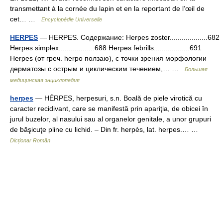
transmettant à la cornée du lapin et en la reportant de l’œil de
cet… …
Encyclopédie Universelle
HERPES
— HERPES. Содержание: Herpes zoster...................682
Herpes simplex..................688 Herpes febrills..................691
Herpes (от греч. herpo ползаю), с точки зрения морфологии
дерматозы с острым и циклическим течением,… …
Большая
медицинская энциклопедия
herpes
— HÉRPES, herpesuri, s.n. Boală de piele virotică cu
caracter recidivant, care se manifestă prin apariţia, de obicei în
jurul buzelor, al nasului sau al organelor genitale, a unor grupuri
de băşicuţe pline cu lichid. – Din fr. herpès, lat. herpes.… …
Dicționar Român