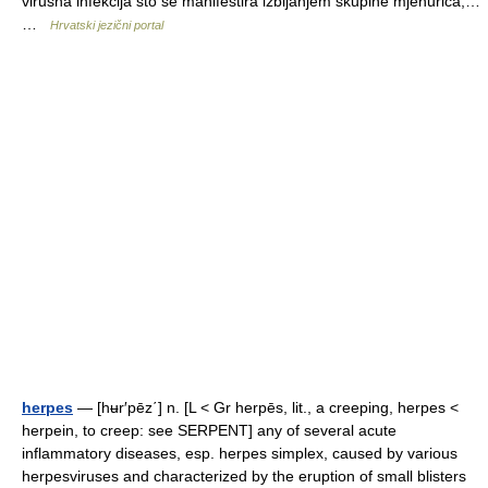
virusna infekcija što se manifestira izbijanjem skupine mjehurića,…
…
Hrvatski jezični portal
herpes
— [hʉr′pēz΄] n. [L < Gr herpēs, lit., a creeping, herpes <
herpein, to creep: see SERPENT] any of several acute
inflammatory diseases, esp. herpes simplex, caused by various
herpesviruses and characterized by the eruption of small blisters