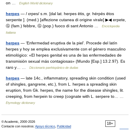
on …
English World dictionary
herpes
— / ɛrpes/ s.m. [dal lat. herpes ētis, gr. hérpès ētos
serpente ]. (med.) [affezione cutanea di origine virale] ▶◀ erpete,
Ⓖ (fam.) febbre, Ⓖ (pop.) fuoco di sant Antonio …
Enciclopedia
Italiana
herpes
— ‘Enfermedad eruptiva de la piel’. Procede del latín
herpes y hoy se emplea exclusivamente con el género masculino
etimológico: «El herpes genital es una de las enfermedades de
transmisión sexual más contagiosas» (Mundo [Esp.] 13.2.97). Es
raro y… …
Diccionario panhispánico de dudas
herpes
— late 14c., inflammatory, spreading skin condition (used
of shingles, gangrene, etc.), from L. herpes a spreading skin
eruption, from Gk. herpes, the name for the disease shingles, lit.
creeping, from herpein to creep (cognate with L. serpere to… …
Etymology dictionary
© Academic, 2000-2026
18+
Contacte con nosotros:
Apoyo técnico
,
Publicidad