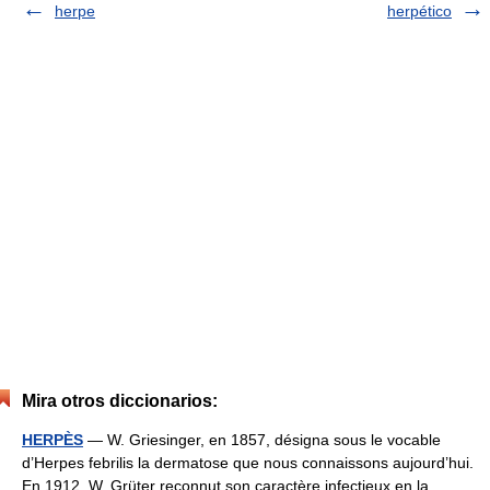
herpe
herpético
Mira otros diccionarios:
HERPÈS
— W. Griesinger, en 1857, désigna sous le vocable
d’Herpes febrilis la dermatose que nous connaissons aujourd’hui.
En 1912, W. Grüter reconnut son caractère infectieux en la