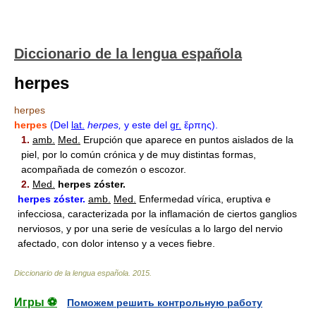
Diccionario de la lengua española
herpes
herpes
herpes
(Del
lat.
herpes,
y este del
gr.
ἕρπης).
1.
amb.
Med.
Erupción que aparece en puntos aislados de la
piel, por lo común crónica y de muy distintas formas,
acompañada de comezón o escozor.
2.
Med.
herpes zóster.
herpes
zóster.
amb.
Med.
Enfermedad vírica, eruptiva e
infecciosa, caracterizada por la inflamación de ciertos ganglios
nerviosos, y por una serie de vesículas a lo largo del nervio
afectado, con dolor intenso y a veces fiebre.
Diccionario de la lengua española
.
2015
.
Игры ⚽
Поможем решить контрольную работу