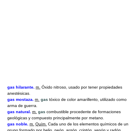
gas
hilarante.
m.
Óxido nitroso, usado por tener propiedades
anestésicas.
gas
mostaza.
m.
gas
tóxico de color amarillento, utilizado como
arma de guerra.
gas
natural.
m.
gas
combustible procedente de formaciones
geológicas y compuesto principalmente por metano.
gas
noble.
m.
Quím.
Cada uno de los elementos químicos de un
grupo formado por helio, neón, argón, criptón, xenón y radón,