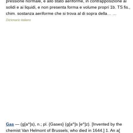
pressione normale, è allo stato aeriforme, in contrapposizione ai
solidi e ai liquidi, e non presenta forma e volume propri 1b. TS fis.,
chim. sostanza aeriforme che si trova al di sopra della… …
Dizionario italiano
Gas
— (g[a^]s), n.; pl. {Gases} (g[a^]s [e^]z). [Invented by the
chemist Van Helmont of Brussels, who died in 1644.] 1. An a[