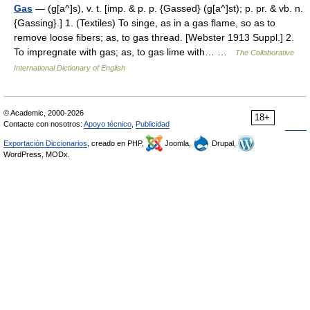
Gas
— (g[a^]s), v. t. [imp. & p. p. {Gassed} (g[a^]st); p. pr. & vb. n.
{Gassing}.] 1. (Textiles) To singe, as in a gas flame, so as to
remove loose fibers; as, to gas thread. [Webster 1913 Suppl.] 2.
To impregnate with gas; as, to gas lime with… …
The Collaborative
International Dictionary of English
© Academic, 2000-2026
18+
Contacte con nosotros:
Apoyo técnico
,
Publicidad
Exportación Diccionarios
, creado en PHP,
Joomla,
Drupal,
WordPress, MODx.