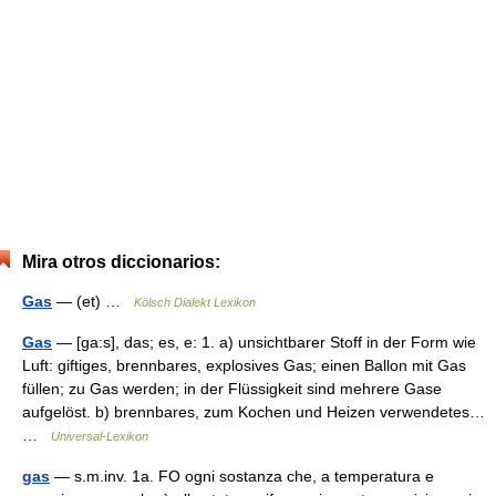
Mira otros diccionarios:
Gas
— (et) …
Kölsch Dialekt Lexikon
Gas
— [ga:s], das; es, e: 1. a) unsichtbarer Stoff in der Form wie
Luft: giftiges, brennbares, explosives Gas; einen Ballon mit Gas
füllen; zu Gas werden; in der Flüssigkeit sind mehrere Gase
aufgelöst. b) brennbares, zum Kochen und Heizen verwendetes…
…
Universal-Lexikon
gas
— s.m.inv. 1a. FO ogni sostanza che, a temperatura e