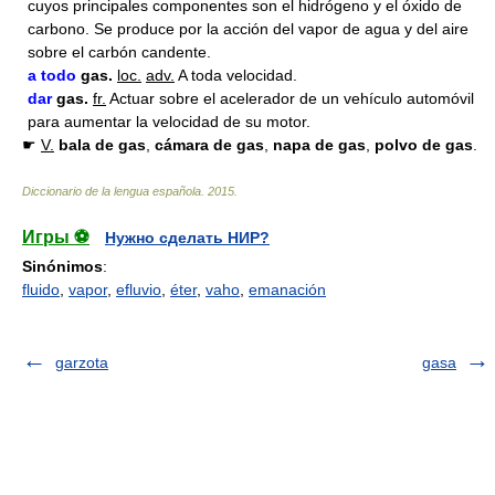
cuyos principales componentes son el hidrógeno y el óxido de
carbono. Se produce por la acción del vapor de agua y del aire
sobre el carbón candente.
a todo
gas
.
loc.
adv.
A toda velocidad.
dar
gas
.
fr.
Actuar sobre el acelerador de un vehículo automóvil
para aumentar la velocidad de su motor.
☛
V.
bala de
gas
,
cámara de
gas
,
napa de
gas
,
polvo de
gas
.
Diccionario de la lengua española
.
2015
.
Игры ⚽
Нужно сделать НИР?
Sinónimos
:
fluido
,
vapor
,
efluvio
,
éter
,
vaho
,
emanación
garzota
gasa