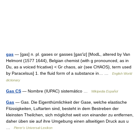
gas
— [gas] n. pl. gases or gasses [gas′iz] [ModL, altered by Van
Helmont (1577 1644), Belgian chemist (with g pronounced, as in
Du, as a voiced fricative) < Gr chaos, air (see CHAOS), term used
by Paracelsus] 1. the fluid form of a substance in… …
English World
dictionary
Gas CS
— Nombre (IUPAC) sistemático …
Wikipedia Español
Gas
— Gas. Die Eigenthümlichkeit der Gase, welche elastische
Flüssigkeiten, Luftarten sind, besteht in dem Bestreben der
kleinsten Theilchen, sich möglichst weit von einander zu entfernen,
daher üben sie auf ihre Umgebung einen allseitigen Druck aus u
…
Pierer's Universal-Lexikon