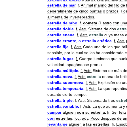
estrella
de
mar
.
f
.
Animal
marino
del
filo
de
generalmente
de
cinco
puntas
o
brazos
.
Po
alimenta
de
invertebrados
.
estrella
de
rabo
.
f
.
cometa
(
ǁ
astro
con
un
estrella
doble
.
f
.
Astr
.
Sistema
de
dos
estre
estrella
enana
.
f
.
Astr
.
estrella
cuya
masa
e
estrella
errante
,
o
estrella
errática
.
f
.
Astr
.
estrella
fija
.
f
.
Astr
.
Cada
una
de
las
que
bri
sensible
,
por
lo
cual
se
las
ha
considerado
estrella
fugaz
.
f
.
Cuerpo
luminoso
que
suel
velocidad
,
apagándose
pronto
.
estrella
múltiple
.
f
.
Astr
.
Sistema
de
más
d
estrella
nova
.
f
.
Astr
.
estrella
enana
de
bril
estrella
supernova
.
f
.
Astr
.
Explosión
de
un
estrella
temporaria
.
f
.
Astr
.
La
que
repenti
durante
cierto
tiempo
.
estrella
triple
.
f
.
Astr
.
Sistema
de
tres
estre
estrella
variable
.
f
.
Astr
.
La
que
aumenta
y
campar
alguien
con
su
estrella
.
fr
.
Ser
feliz
con
estrella
s
.
loc
.
adv
.
Poco
después
de
an
levantarse
alguien
a
las
estrella
s
.
fr
.
Ensob