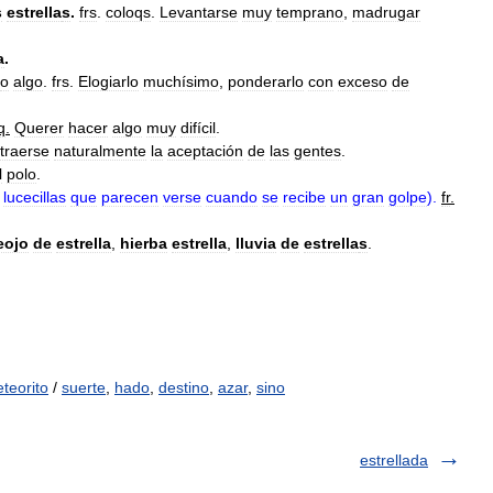
s
estrella
s
.
frs
.
coloqs
.
Levantarse
muy
temprano
,
madrugar
a
.
o
algo
.
frs
.
Elogiarlo
muchísimo
,
ponderarlo
con
exceso
de
q
.
Querer
hacer
algo
muy
difícil
.
traerse
naturalmente
la
aceptación
de
las
gentes
.
l
polo
.
lucecillas
que
parecen
verse
cuando
se
recibe
un
gran
golpe
).
fr
.
eojo
de
estrella
,
hierba
estrella
,
lluvia
de
estrella
s
.
teorito
/
suerte
,
hado
,
destino
,
azar
,
sino
estrellada