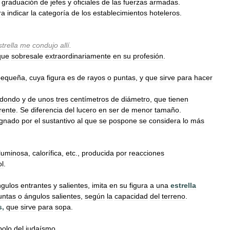
graduación
de
jefes
y
oficiales
de
las
fuerzas
armadas
.
ra
indicar
la
categoría
de
los
establecimientos
hoteleros
.
strella
me
condujo
allí
.
que
sobresale
extraordinariamente
en
su
profesión
.
pequeña
,
cuya
figura
es
de
rayos
o
puntas
,
y
que
sirve
para
hacer
edondo
y
de
unos
tres
centímetros
de
diámetro
,
que
tienen
frente
.
Se
diferencia
del
lucero
en
ser
de
menor
tamaño
.
ignado
por
el
sustantivo
al
que
se
pospone
se
considera
lo
más
luminosa
,
calorífica
,
etc
.,
producida
por
reacciones
ol
.
ngulos
entrantes
y
salientes
,
imita
en
su
figura
a
una
estrella
untas
o
ángulos
salientes
,
según
la
capacidad
del
terreno
.
s
,
que
sirve
para
sopa
.
bolo
del
judaísmo
.