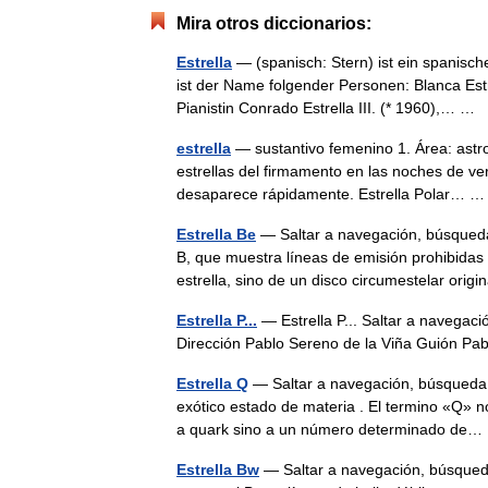
Mira otros diccionarios:
Estrella
— (spanisch: Stern) ist ein spanisch
ist der Name folgender Personen: Blanca Es
Pianistin Conrado Estrella III. (* 1960),… …
estrella
— sustantivo femenino 1. Área: astro
estrellas del firmamento en las noches de ver
desaparece rápidamente. Estrella Polar…
Estrella Be
— Saltar a navegación, búsqueda 
B, que muestra líneas de emisión prohibidas
estrella, sino de un disco circumestelar o
Estrella P...
— Estrella P... Saltar a navegación
Dirección Pablo Sereno de la Viña Guión P
Estrella Q
— Saltar a navegación, búsqueda 
exótico estado de materia . El termino «Q» n
a quark sino a un número determinado d
Estrella Bw
— Saltar a navegación, búsqueda 