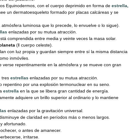
los
Equinodermos
,
con
el
cuerpo
deprimido
en
forma
de
estrella
,
see
un
dermatoesqueleto
formado
por
placas
calcáreas
y
se
a
atmósfera
luminosa
que
lo
precede
,
lo
envuelve
o
lo
sigue
).
llas
enlazadas
por
su
mutua
atracción
.
stá
comprendida
entre
media
y
veinte
veces
la
masa
solar
.
planeta
(
ǁ
cuerpo
celeste
).
llan
con
luz
propia
y
guardan
siempre
entre
sí
la
misma
distancia
como
inmóviles
.
e
verse
repentinamente
en
la
atmósfera
y
se
mueve
con
gran
e
tres
estrellas
enlazadas
por
su
mutua
atracción
.
lo
repentino
por
una
explosión
termonuclear
en
su
seno
.
a
estrella
en
la
que
se
libera
gran
cantidad
de
energía
.
namente
adquiere
un
brillo
superior
al
ordinario
y
lo
mantiene
llas
enlazadas
por
la
gravitación
universal
.
disminuye
de
claridad
en
períodos
más
o
menos
largos
.
y
afortunado
.
ochecer
,
o
antes
de
amanecer
.
erbecerse
,
irritarse
.