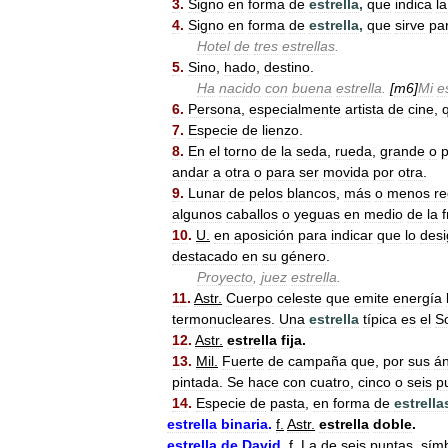
3
.
Signo
en
forma
de
estrella
,
que
indica
la
4
.
Signo
en
forma
de
estrella
,
que
sirve
pa
Hotel
de
tres
estrellas
.
5
.
Sino
,
hado
,
destino
.
Ha
nacido
con
buena
estrella
.
[
m6
]
Mi
e
6
.
Persona
,
especialmente
artista
de
cine
,
7
.
Especie
de
lienzo
.
8
.
En
el
torno
de
la
seda
,
rueda
,
grande
o
andar
a
otra
o
para
ser
movida
por
otra
.
9
.
Lunar
de
pelos
blancos
,
más
o
menos
r
algunos
caballos
o
yeguas
en
medio
de
la
10
.
U
.
en
aposición
para
indicar
que
lo
des
destacado
en
su
género
.
Proyecto
,
juez
estrella
.
11
.
Astr
.
Cuerpo
celeste
que
emite
energía
termonucleares
.
Una
estrella
típica
es
el
S
12
.
Astr
.
estrella
fija
.
13
.
Mil
.
Fuerte
de
campaña
que
,
por
sus
á
pintada
.
Se
hace
con
cuatro
,
cinco
o
seis
p
14
.
Especie
de
pasta
,
en
forma
de
estrella
estrella
binaria
.
f
.
Astr
.
estrella
doble
.
estrella
de
David
.
f
.
La
de
seis
puntas
,
sím