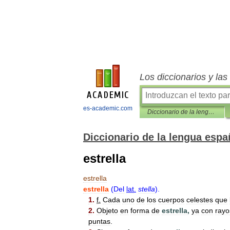
Los diccionarios y la
es-academic.com
Diccionario de la lengua española
Diccionario de la lengua espa
estrella
estrella
estrella
(
Del
lat
.
stella
).
1
.
f
.
Cada
uno
de
los
cuerpos
celestes
que
2
.
Objeto
en
forma
de
estrella
,
ya
con
rayo
puntas
.