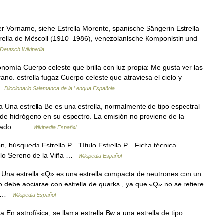
er Vorname, siehe Estrella Morente, spanische Sängerin Estrella
trella de Méscoli (1910–1986), venezolanische Komponistin und
Deutsch Wikipedia
nomía Cuerpo celeste que brilla con luz propia: Me gusta ver las
ano. estrella fugaz Cuerpo celeste que atraviesa el cielo y
 …
Diccionario Salamanca de la Lengua Española
Una estrella Be es una estrella, normalmente de tipo espectral
 de hidrógeno en su espectro. La emisión no proviene de la
riginado… …
Wikipedia Español
, búsqueda Estrella P... Título Estrella P... Ficha técnica
ablo Sereno de la Viña …
Wikipedia Español
Una estrella «Q» es una estrella compacta de neutrones con un
o debe aociarse con estrella de quarks , ya que «Q» no se refiere
e… …
Wikipedia Español
En astrofísica, se llama estrella Bw a una estrella de tipo