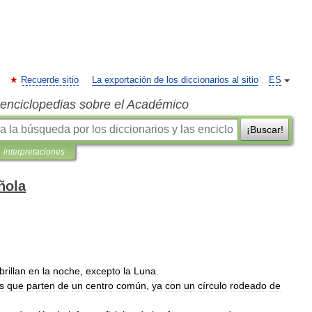
Recuerde sitio
La exportación de los diccionarios al sitio
ES
s enciclopedias sobre el Académico
¡Buscar!
interpretaciones
ñola
brillan
en
la
noche
,
excepto
la
Luna
.
s
que
parten
de
un
centro
común
,
ya
con
un
círculo
rodeado
de