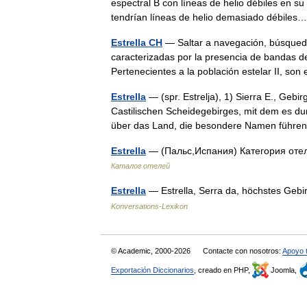
espectral B con líneas de helio débiles en su
tendrían líneas de helio demasiado débil
Estrella CH
— Saltar a navegación, búsqueda
caracterizadas por la presencia de bandas 
Pertenecientes a la población estelar II, s
Estrella
— (spr. Estrelja), 1) Sierra E., Gebi
Castilischen Scheidegebirges, mit dem es d
über das Land, die besondere Namen führ
Estrella
— (Пальс,Испания) Категория оте
Каталог отелей
Estrella
— Estrella, Serra da, höchstes Geb
Konversations-Lexikon
© Academic, 2000-2026
Contacte con nosotros:
Apoyo 
Exportación Diccionarios
, creado en PHP,
Joomla,