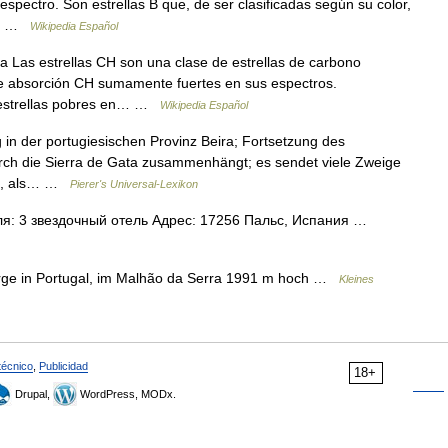
 espectro. Son estrellas B que, de ser clasificadas según su color,
es… …
Wikipedia Español
 Las estrellas CH son una clase de estrellas de carbono
de absorción CH sumamente fuertes en sus espectros.
on estrellas pobres en… …
Wikipedia Español
rg in der portugiesischen Provinz Beira; Fortsetzung des
urch die Sierra de Gata zusammenhängt; es sendet viele Zweige
en, als… …
Pierer's Universal-Lexikon
ля: 3 звездочный отель Адрес: 17256 Пальс, Испания …
irge in Portugal, im Malhão da Serra 1991 m hoch …
Kleines
técnico
,
Publicidad
18+
Drupal,
WordPress, MODx.