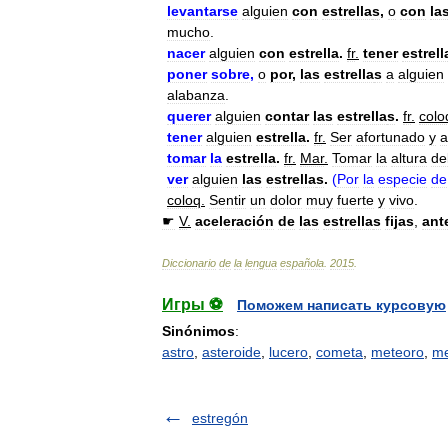
levantarse
alguien
con
estrella
s
,
o
con
la
mucho
.
nacer
alguien
con
estrella
.
fr
.
tener
estrell
poner
sobre
,
o
por
,
las
estrella
s
a
alguien
alabanza
.
querer
alguien
contar
las
estrella
s
.
fr
.
colo
tener
alguien
estrella
.
fr
.
Ser
afortunado
y
a
tomar
la
estrella
.
fr
.
Mar
.
Tomar
la
altura
de
ver
alguien
las
estrella
s
.
(
Por
la
especie
de
coloq
.
Sentir
un
dolor
muy
fuerte
y
vivo
.
☛
V
.
aceleración
de
las
estrella
s
fijas
,
ant
Diccionario
de
la
lengua
española
.
2015
.
Игры ⚽
Поможем написать курсовую
Sinónimos
:
astro
,
asteroide
,
lucero
,
cometa
,
meteoro
,
me
estregón