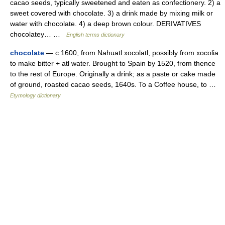
cacao seeds, typically sweetened and eaten as confectionery. 2) a
sweet covered with chocolate. 3) a drink made by mixing milk or
water with chocolate. 4) a deep brown colour. DERIVATIVES
chocolatey… …
English terms dictionary
chocolate
— c.1600, from Nahuatl xocolatl, possibly from xocolia
to make bitter + atl water. Brought to Spain by 1520, from thence
to the rest of Europe. Originally a drink; as a paste or cake made
of ground, roasted cacao seeds, 1640s. To a Coffee house, to …
Etymology dictionary