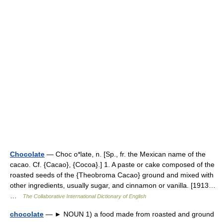
Chocolate
— Choc o*late, n. [Sp., fr. the Mexican name of the
cacao. Cf. {Cacao}, {Cocoa}.] 1. A paste or cake composed of the
roasted seeds of the {Theobroma Cacao} ground and mixed with
other ingredients, usually sugar, and cinnamon or vanilla. [1913…
…
The Collaborative International Dictionary of English
chocolate
— ► NOUN 1) a food made from roasted and ground