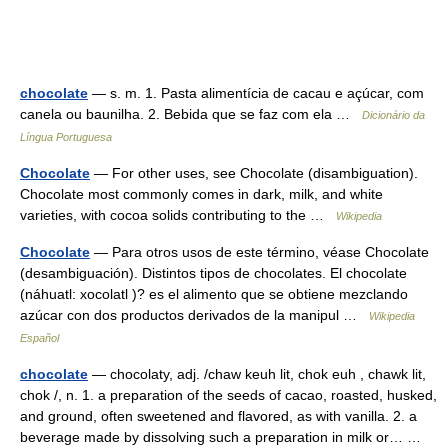
chocolate
— s. m. 1. Pasta alimentícia de cacau e açúcar, com
canela ou baunilha. 2. Bebida que se faz com ela …
Dicionário da
Língua Portuguesa
Chocolate
— For other uses, see Chocolate (disambiguation).
Chocolate most commonly comes in dark, milk, and white
varieties, with cocoa solids contributing to the …
Wikipedia
Chocolate
— Para otros usos de este término, véase Chocolate
(desambiguación). Distintos tipos de chocolates. El chocolate
(náhuatl: xocolatl )? es el alimento que se obtiene mezclando
azúcar con dos productos derivados de la manipul …
Wikipedia
Español
chocolate
— chocolaty, adj. /chaw keuh lit, chok euh , chawk lit,
chok /, n. 1. a preparation of the seeds of cacao, roasted, husked,
and ground, often sweetened and flavored, as with vanilla. 2. a
beverage made by dissolving such a preparation in milk or… …