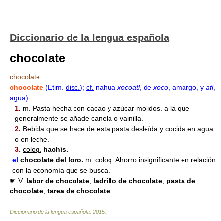
Diccionario de la lengua española
chocolate
chocolate
chocolate
(Etim.
disc.
)
;
cf.
nahua
xocoatl
, de
xoco
, amargo,
y
atl
,
agua).
1.
m.
Pasta hecha con cacao y azúcar molidos, a la que
generalmente se añade canela o vainilla.
2.
Bebida que se hace de esta pasta desleída y cocida en agua
o en leche.
3.
coloq.
hachís.
el
chocolate
del loro.
m.
coloq.
Ahorro insignificante en relación
con la economía que se busca.
☛
V.
labor de
chocolate
,
ladrillo de
chocolate
,
pasta de
chocolate
,
tarea de
chocolate
.
Diccionario de la lengua española
.
2015
.