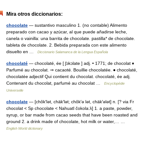
Mira otros diccionarios:
chocolate
— sustantivo masculino 1. (no contable) Alimento
preparado con cacao y azúcar, al que puede añadirse leche,
canela o vainilla: una barrita de chocolate. pastilla* de chocolate.
tableta de chocolate. 2. Bebida preparada con este alimento
disuelto en …
Diccionario Salamanca de la Lengua Española
chocolaté
— chocolaté, ée [ ʃɔkɔlate ] adj. • 1771; de chocolat ♦
Parfumé au chocolat. ⇒ cacaoté. Bouillie chocolatée. ● chocolaté,
chocolatée adjectif Qui contient du chocolat. chocolaté, ée adj.
Contenant du chocolat, parfumé au chocolat …
Encyclopédie
Universelle
chocolate
— [chôk′lət, chäk′lət; chôk′ə lət, chäk′ələt] n. [? via Fr
chocolat < Sp chocolate < Nahuatl čokola:λ] 1. a paste, powder,
syrup, or bar made from cacao seeds that have been roasted and
ground 2. a drink made of chocolate, hot milk or water,… …
English World dictionary