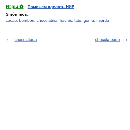
Игры ⚽
Поможем сделать НИР
Sinónimos
:
cacao
,
bombón
,
chocolatina
,
hachís
,
tate
,
goma
,
mierda
chocolatada
chocolateado