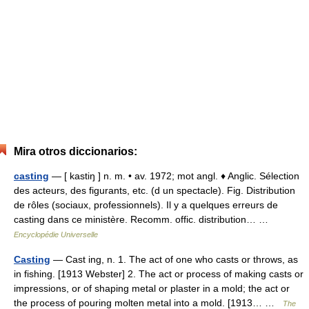
Mira otros diccionarios:
casting
— [ kastiŋ ] n. m. • av. 1972; mot angl. ♦ Anglic. Sélection
des acteurs, des figurants, etc. (d un spectacle). Fig. Distribution
de rôles (sociaux, professionnels). Il y a quelques erreurs de
casting dans ce ministère. Recomm. offic. distribution… …
Encyclopédie Universelle
Casting
— Cast ing, n. 1. The act of one who casts or throws, as
in fishing. [1913 Webster] 2. The act or process of making casts or
impressions, or of shaping metal or plaster in a mold; the act or
the process of pouring molten metal into a mold. [1913… …
The