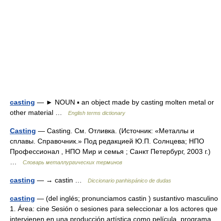
casting
— ► NOUN ▪ an object made by casting molten metal or
other material …
English terms dictionary
Casting
— Casting. См. Отливка. (Источник: «Металлы и
сплавы. Справочник.» Под редакцией Ю.П. Солнцева; НПО
Профессионал , НПО Мир и семья ; Санкт Петербург, 2003 г.)
…
Словарь металлургических терминов
casting
— → castin …
Diccionario panhispánico de dudas
casting
— (del inglés; pronunciamos castin ) sustantivo masculino
1. Área: cine Sesión o sesiones para seleccionar a los actores que
intervienen en una producción artística como película, programa