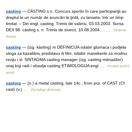
casting
— CÁSTING s.n. Concurs sportiv în care participanţii au
dreptul la un număr de aruncări la ţintă, cu lanseta, într un timp
limitat. – Din engl. casting. Trimis de valeriu, 03.03.2003. Sursa:
DEX 98 cásting s. n. Trimis de siveco, 10.08.2004.… …
Dicționar
Român
casting
— (izg. kàsting) m DEFINICIJA odabir glumaca i podjela
uloga za kazališnu predstavu ili film, odabir manekenki za modnu
reviju i sl. SINTAGMA casting manager (izg. casting mènadžer)
onaj koji radi i obavlja casting ETIMOLOGIJA engl …
Hrvatski jezični
portal
casting
— (n.) a metal casting, late 14c., from prp. of CAST (Cf.
cast) (v.) …
Etymology dictionary