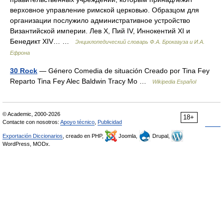
верховное управление римской церковью. Образцом для
организации послужило административное устройство
Византийской империи. Лев X, Пий IV, Иннокентий XI и
Бенедикт XIV… …
Энциклопедический словарь Ф.А. Брокгауза и И.А.
Ефрона
30 Rock
— Género Comedia de situación Creado por Tina Fey
Reparto Tina Fey Alec Baldwin Tracy Mo …
Wikipedia Español
© Academic, 2000-2026
18+
Contacte con nosotros:
Apoyo técnico
,
Publicidad
Exportación Diccionarios
, creado en PHP,
Joomla,
Drupal,
WordPress, MODx.