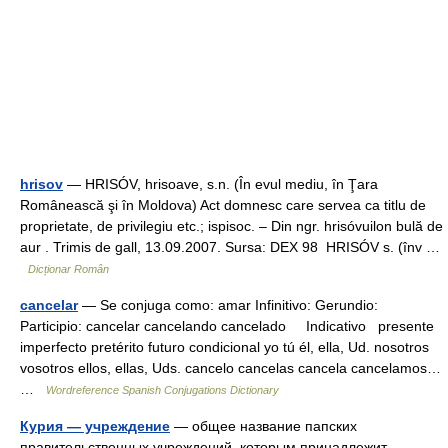
hrisov
— HRISÓV, hrisoave, s.n. (În evul mediu, în Ţara
Românească şi în Moldova) Act domnesc care servea ca titlu de
proprietate, de privilegiu etc.; ispisoc. – Din ngr. hrisóvuilon bulă de
aur . Trimis de gall, 13.09.2007. Sursa: DEX 98 HRISÓV s. (înv …
Dicționar Român
cancelar
— Se conjuga como: amar Infinitivo: Gerundio:
Participio: cancelar cancelando cancelado Indicativo presente
imperfecto pretérito futuro condicional yo tú él, ella, Ud. nosotros
vosotros ellos, ellas, Uds. cancelo cancelas cancela cancelamos…
…
Wordreference Spanish Conjugations Dictionary
Курия — учреждение
— общее название папских
правительственных учреждений, которым принадлежит