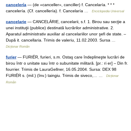
cancelería
— (de «canceller», canciller) f. Cancelaría. * * *
cancelería. (Cf. cancellería). f. Cancelaría …
Enciclopedia Universal
cancelarie
— CANCELÁRIE, cancelarii, s.f. 1. Birou sau secţie a
unei instituţii (publice) destinată lucrărilor administrative. 2.
Aparatul administrativ auxiliar al cancelariilor unor şefi de state. –
După it. cancellaria. Trimis de valeriu, 11.02.2003. Sursa …
Dicționar Român
furier
— FURIÉR, furieri, s.m. Ostaş care îndeplineşte lucrări de
birou într o unitate sau într o subunitate militară. [pr.: ri er] – Din fr.
fourrier. Trimis de LauraGellner, 16.05.2004. Sursa: DEX 98
FURIÉR s. (mil.) (înv.) taingiu. Trimis de siveco,… …
Dicționar
Român