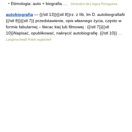
‣ Etimologia: auto + biografia …
Dicionário da Língua Portuguesa
autobiografia
— {{/stl 13}}{{stl 8}}rz. ż IIb, lm D. autobiografiafii
{{/stl 8}}{{stl 7}} przedstawienie, opis własnego życia, często w
formie fabularnej – literac kiej lub filmowej : {{/stl 7}}{{stl
10}}Napisać, opublikować, nakręcić autobiografię. {{/stl 10}} …
Langenscheidt Polski wyjaśnień