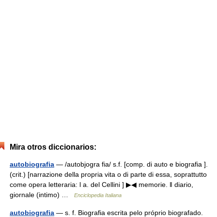
Mira otros diccionarios:
autobiografia
— /autobjogra fia/ s.f. [comp. di auto e biografia ].
(crit.) [narrazione della propria vita o di parte di essa, soprattutto
come opera letteraria: l a. del Cellini ] ▶◀ memorie. ‖ diario,
giornale (intimo) …
Enciclopedia Italiana
autobiografia
— s. f. Biografia escrita pelo próprio biografado.