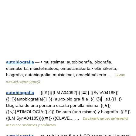
autobiografia
— • muistelmat, autobiografia, biografia,
elämäkerta, muistelmateos, omaelämäkerta • elämäkerta,
biografia, autobiografia, muistelmat, omaelämäkerta …
Suomi
sanakirja synonyymejä
autobiografía
— {{＃}}{{LM A04092}}{{〓}} {{SynA04185}}
{{［}}autobiografía{{］}} ‹au·to·bio·gra·fí·a› {{《}}▍ s.f.{{》}}
Biografía de una persona escrita por ella misma. {{★}}
{{＼}}ETIMOLOGÍA:{{／}} De auto (uno mismo) y biografía. {{＃}}
{{LM SynA04185}}{{〓}} {{CLAVE… …
Diccionario de uso del español
actual con sinónimos y antónimos