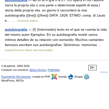
autobiografia
— au·to·bi·o·gra·fì·a s.f. CO opera in cui l autore
narra la propria vita o una parte o determinati aspetti di essa |
storia della propria vita: un giorno ti racconterò la mia
autobiografia {{line}} {{/line}} DATA: 1828. ETIMO: comp. di 1auto
e… …
Dizionario italiano
autobiografía
— (f) (Intermedio) texto en el que se cuenta la vida
del mismo autor Ejemplos: En su autobiografía reveló varios
íntimos detalles de su relación con exmarido. Muchos cantantes
famosos escriben sus autobiografías. Sinónimos: memorias …
Español Extremo Basic and Intermediate
© Academic, 2000-2026
18+
Contacte con nosotros:
Apoyo técnico
,
Publicidad
Exportación Diccionarios
, creado en PHP,
Joomla,
Drupal,
WordPress, MODx.