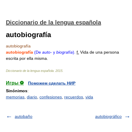
Diccionario de la lengua española
autobiografía
autobiografía
autobiografía
(De
auto-
y
biografía
).
f.
Vida de una persona
escrita por ella misma.
Diccionario de la lengua española
.
2015
.
Игры ⚽
Поможем сделать НИР
Sinónimos
:
memorias
,
diario
,
confesiones
,
recuerdos
,
vida
autobaño
autobiográfico